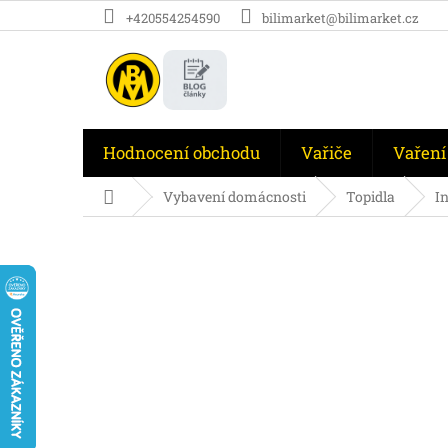
Přejít
+420554254590
bilimarket@bilimarket.cz
na
obsah
Hodnocení obchodu
Vařiče
Vaření
Domů
Vybavení domácnosti
Topidla
I