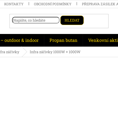
KONTAKTY
OBCHODNÍ PODMÍNKY
PŘEPRAVA ZÁSILEK 
HLEDAT
 – outdoor & indoor
Propan butan
Venkovní akti
nfra zářivky
Infra zářivky 1000W + 1000W