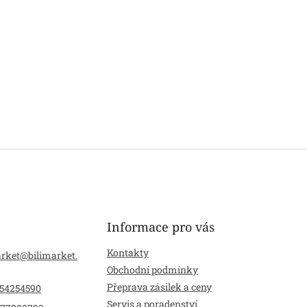
Informace pro vás
Kontakty
arket
@
bilimarket.
Obchodní podmínky
Přeprava zásilek a ceny
54254590
Servis a poradenství