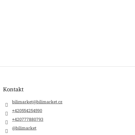
Z
á
p
a
Kontakt
t
í
bilimarket
@
bilimarket.cz
+420554254590
+420777880793
@bilimarket