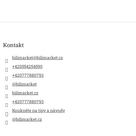
Z
á
p
a
Kontakt
t
í
bilimarket
@
bilimarket.cz
+420554254590
+420777880793
@bilimarket
bilimarket.cz
+420777880793
Koukněte na tipy a návody
@bilimarket.cz