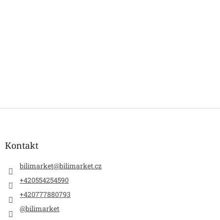
Z
á
p
a
Kontakt
t
í
bilimarket
@
bilimarket.cz
+420554254590
+420777880793
@bilimarket