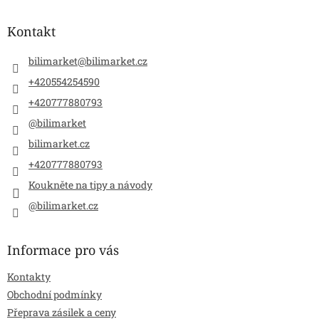
p
a
Kontakt
t
í
bilimarket
@
bilimarket.cz
+420554254590
+420777880793
@bilimarket
bilimarket.cz
+420777880793
Koukněte na tipy a návody
@bilimarket.cz
Informace pro vás
Kontakty
Obchodní podmínky
Přeprava zásilek a ceny