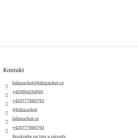
Z
á
p
a
Kontakt
t
í
bilimarket
@
bilimarket.cz
+420554254590
+420777880793
@bilimarket
bilimarket.cz
+420777880793
Koukněte na tipy a návody