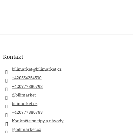
Z
á
p
a
Kontakt
t
í
bilimarket
@
bilimarket.cz
+420554254590
+420777880793
@bilimarket
bilimarket.cz
+420777880793
Koukněte na tipy a návody
@bilimarket.cz