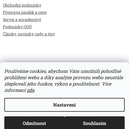
Obchodní podmínky
Přeprava zásilek a ceny
Servis a poradenství
Podmínky OOÚ
Články, novinky, rady a tipy
Používáme cookies, abychom Vám umožnili pohodlné
prohlížení webu a díky analýze provozu webu neustále
zlepšovali jeho funkce, výkon a použitelnost.
Více
Vytvořil Shoptet
informací
zde
.
Copyright 2026
Bilimarket.cz
. Všechna práva vyhrazena.
Nastavení
Upravit nastavení cookies
Odmítnout
Souhlasím