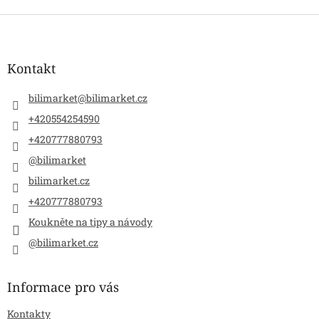
Z
á
p
a
Kontakt
t
í
bilimarket
@
bilimarket.cz
+420554254590
+420777880793
@bilimarket
bilimarket.cz
+420777880793
Koukněte na tipy a návody
@bilimarket.cz
Informace pro vás
Kontakty