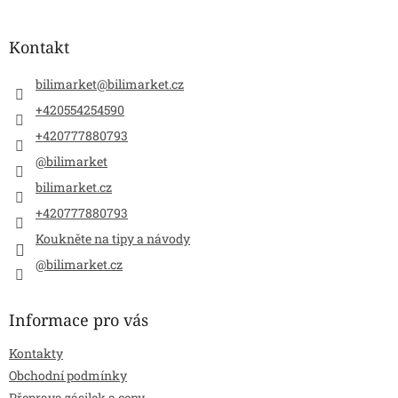
á
p
a
Kontakt
t
í
bilimarket
@
bilimarket.cz
+420554254590
+420777880793
@bilimarket
bilimarket.cz
+420777880793
Koukněte na tipy a návody
@bilimarket.cz
Informace pro vás
Kontakty
Obchodní podmínky
Přeprava zásilek a ceny