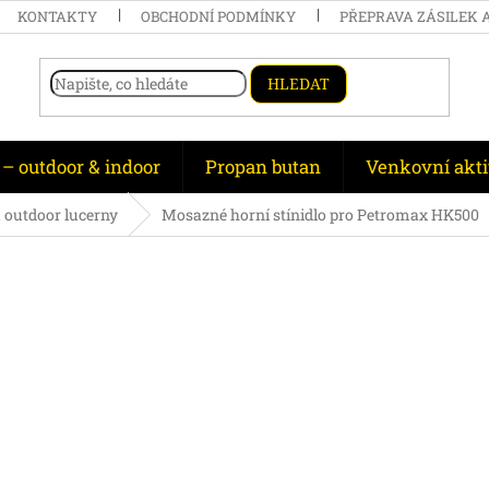
KONTAKTY
OBCHODNÍ PODMÍNKY
PŘEPRAVA ZÁSILEK 
HLEDAT
 – outdoor & indoor
Propan butan
Venkovní akti
a outdoor lucerny
Mosazné horní stínidlo pro Petromax HK500