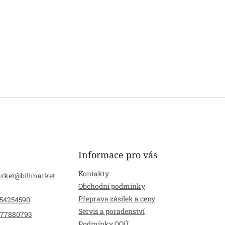
Informace pro vás
Kontakty
arket
@
bilimarket.
Obchodní podmínky
Přeprava zásilek a ceny
54254590
Servis a poradenství
77880793
Podmínky OOÚ