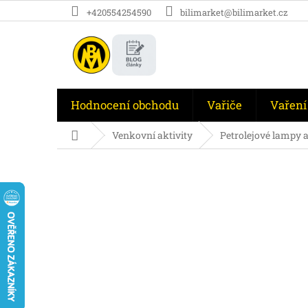
Přejít
+420554254590
bilimarket@bilimarket.cz
na
obsah
Hodnocení obchodu
Vařiče
Vaření
Domů
Venkovní aktivity
Petrolejové lampy 