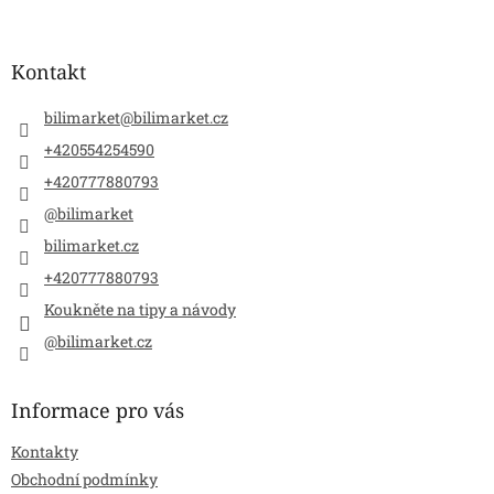
á
p
a
Kontakt
t
í
bilimarket
@
bilimarket.cz
+420554254590
+420777880793
@bilimarket
bilimarket.cz
+420777880793
Koukněte na tipy a návody
@bilimarket.cz
Informace pro vás
Kontakty
Obchodní podmínky