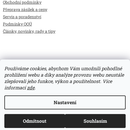
Obchodní podmínky
Přeprava zásilek a ceny
Servis a poradenství
Podmínky OOÚ
Články, novinky, rady a tipy
Používáme cookies, abychom Vám umožnili pohodlné
prohlížení webu a díky analýze provozu webu neustále
zlepšovali jeho funkce, výkon a použitelnost.
Více
Vytvořil Shoptet
informací
zde
.
Copyright 2026
Bilimarket.cz
. Všechna práva vyhrazena.
Nastavení
Upravit nastavení cookies
Odmítnout
Souhlasím