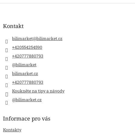
Z
á
p
a
Kontakt
t
í
bilimarket
@
bilimarket.cz
+420554254590
+420777880793
@bilimarket
bilimarket.cz
+420777880793
Koukněte na tipy a návody
@bilimarket.cz
Informace pro vás
Kontakty