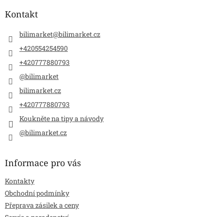
p
a
Kontakt
t
í
bilimarket
@
bilimarket.cz
+420554254590
+420777880793
@bilimarket
bilimarket.cz
+420777880793
Koukněte na tipy a návody
@bilimarket.cz
Informace pro vás
Kontakty
Obchodní podmínky
Přeprava zásilek a ceny