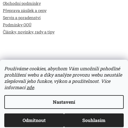
Obchodní podmínky
Přeprava zásilek a ceny
Servis a poradenství
Podmínky OOÚ
Články, novinky, rady a tipy
Používáme cookies, abychom Vám umožnili pohodlné
prohlížení webu a díky analýze provozu webu neustále
zlepšovali jeho funkce, výkon a použitelnost.
Více
Vytvořil Shoptet
informací
zde
.
Copyright 2026
Bilimarket.cz
. Všechna práva vyhrazena.
Nastavení
Upravit nastavení cookies
Odmítnout
Souhlasím