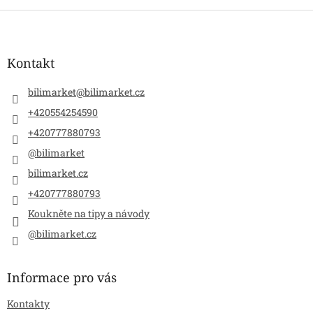
Z
á
p
a
Kontakt
t
í
bilimarket
@
bilimarket.cz
+420554254590
+420777880793
@bilimarket
bilimarket.cz
+420777880793
Koukněte na tipy a návody
@bilimarket.cz
Informace pro vás
Kontakty