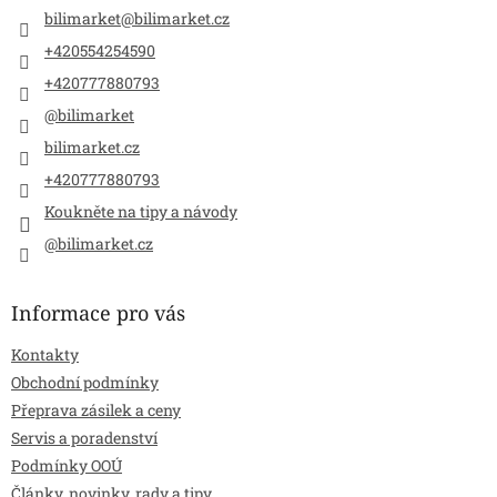
í
bilimarket
@
bilimarket.cz
+420554254590
+420777880793
@bilimarket
bilimarket.cz
+420777880793
Koukněte na tipy a návody
@bilimarket.cz
Informace pro vás
Kontakty
Obchodní podmínky
Přeprava zásilek a ceny
Servis a poradenství
Podmínky OOÚ
Články, novinky, rady a tipy