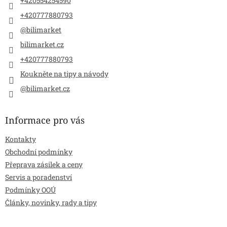
+420554254590
+420777880793
@bilimarket
bilimarket.cz
+420777880793
Koukněte na tipy a návody
@bilimarket.cz
Informace pro vás
Kontakty
Obchodní podmínky
Přeprava zásilek a ceny
Servis a poradenství
Podmínky OOÚ
Články, novinky, rady a tipy