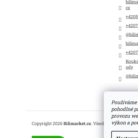
bilim
cz
+4205
+4207
@bili
bilima
+4207
Koukn
ody
@bili
Používáme 
pohodlné pr
provozu web
výkon a pou
Copyright 2026
Bilimarket.cz
. Všechna práva vyhra