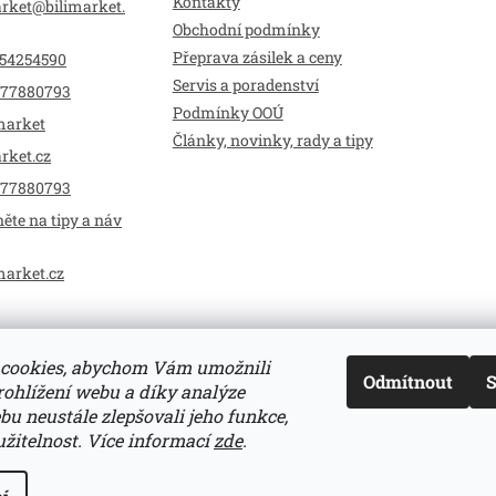
Kontakty
arket
@
bilimarket.
Obchodní podmínky
Přeprava zásilek a ceny
54254590
Servis a poradenství
77880793
Podmínky OOÚ
market
Články, novinky, rady a tipy
rket.cz
77880793
ěte na tipy a náv
market.cz
cookies, abychom Vám umožnili
Odmítnout
S
ohlížení webu a díky analýze
u neustále zlepšovali jeho funkce,
žitelnost.
Více informací
zde
.
zena.
Upravit nastavení cookies