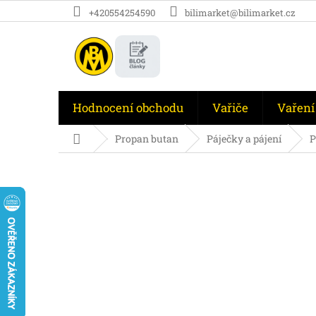
Přejít
+420554254590
bilimarket@bilimarket.cz
na
obsah
Hodnocení obchodu
Vařiče
Vaření
Domů
Propan butan
Páječky a pájení
P