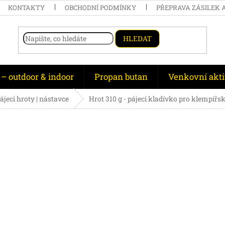
KONTAKTY
OBCHODNÍ PODMÍNKY
PŘEPRAVA ZÁSILEK 
HLEDAT
 – outdoor & indoor
Propan butan
Venkovní akti
ájecí hroty | nástavce
Hrot 310 g - pájecí kladívko pro klempířs