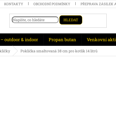
KONTAKTY
OBCHODNÍ PODMÍNKY
PŘEPRAVA ZÁSILEK 
HLEDAT
 – outdoor & indoor
Propan butan
Venkovní akti
okličky
Poklička smaltovaná 38 cm pro kotlík 14 litrů