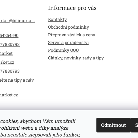
Informace pro vás
Kontakty
arket
@
bilimarket.
Obchodní podmínky
Přeprava zásilek a ceny
54254590
Servis a poradenství
77880793
Podmínky OOÚ
market
Články, novinky, rady a tipy
rket.cz
77880793
ěte na tipy a náv
market.cz
cookies, abychom Vám umožnili
Odmítnout
S
ohlížení webu a díky analýze
u neustále zlepšovali jeho funkce,