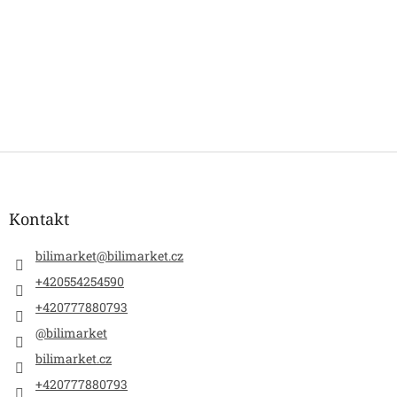
Z
á
p
a
Kontakt
t
í
bilimarket
@
bilimarket.cz
+420554254590
+420777880793
@bilimarket
bilimarket.cz
+420777880793