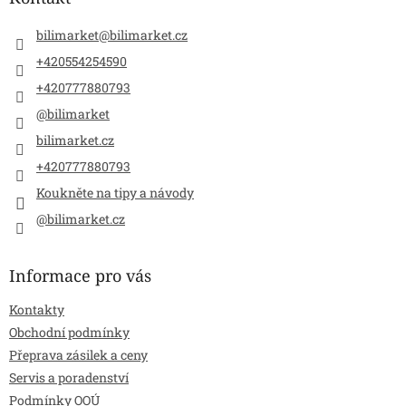
t
í
bilimarket
@
bilimarket.cz
+420554254590
+420777880793
@bilimarket
bilimarket.cz
+420777880793
Koukněte na tipy a návody
@bilimarket.cz
Informace pro vás
Kontakty
Obchodní podmínky
Přeprava zásilek a ceny
Servis a poradenství
Podmínky OOÚ