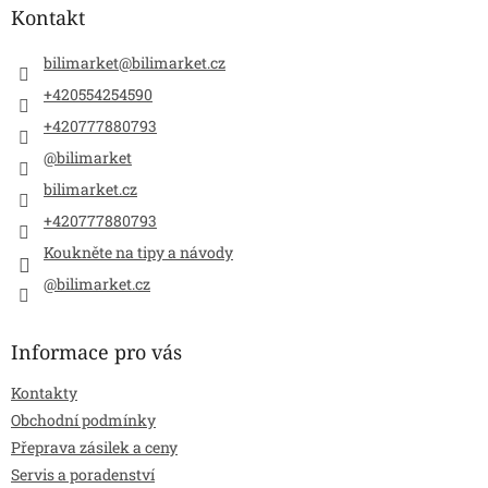
a
Kontakt
t
í
bilimarket
@
bilimarket.cz
+420554254590
+420777880793
@bilimarket
bilimarket.cz
+420777880793
Koukněte na tipy a návody
@bilimarket.cz
Informace pro vás
Kontakty
Obchodní podmínky
Přeprava zásilek a ceny
Servis a poradenství