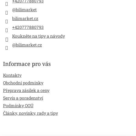
+420777880793
@bilimarket
bilimarket.cz
+420777880793
Koukněte na tipy a návody
@bilimarket.cz
Informace pro vás
Kontakty
Obchodní podmínky
Přeprava zásilek a ceny
Servis a poradenství
Podmínky OOÚ
Články, novinky, rady a tipy