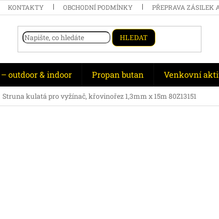
KONTAKTY
OBCHODNÍ PODMÍNKY
PŘEPRAVA ZÁSILEK 
HLEDAT
 – outdoor & indoor
Propan butan
Venkovní akti
Struna kulatá pro vyžínač, křovinořez 1,3mm x 15m 80Z13151