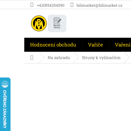
Přejít
+420554254590
bilimarket@bilimarket.cz
na
obsah
Hodnocení obchodu
Vařiče
Vaření
Domů
Na zahradu
Struny k vyžínačům