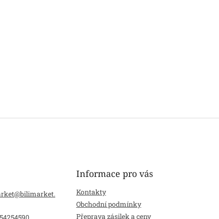
Informace pro vás
Kontakty
arket
@
bilimarket.
Obchodní podmínky
Přeprava zásilek a ceny
54254590