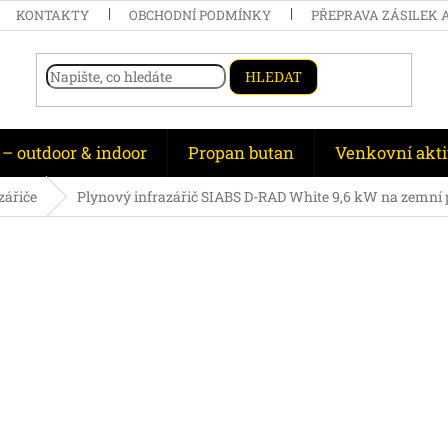
KONTAKTY
OBCHODNÍ PODMÍNKY
PŘEPRAVA ZÁSILEK 
HLEDAT
 – outdoor & indoor
Propan butan
Venkovní akti
zářiče
Plynový infrazářič SIABS D-RAD White 9,6 kW na zemní p