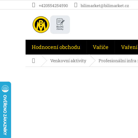
Přejít
+420554254590
bilimarket@bilimarket.cz
na
obsah
Hodnocení obchodu
Vařiče
Vaření
Domů
Venkovní aktivity
Profesionální infra 