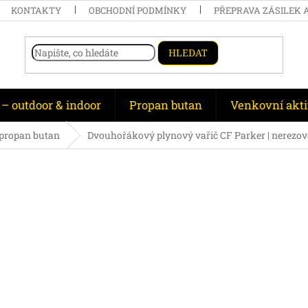
KONTAKTY
OBCHODNÍ PODMÍNKY
PŘEPRAVA ZÁSILEK 
HLEDAT
 – outdoor & indoor
Propan butan
Venkovní akti
 propan butan
Dvouhořákový plynový vařič CF Parker | nerezová