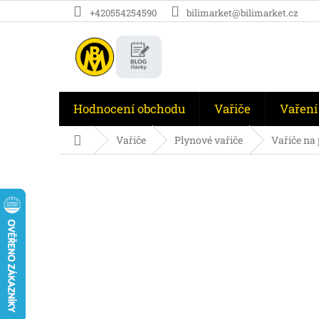
Přejít
+420554254590
bilimarket@bilimarket.cz
na
obsah
Hodnocení obchodu
Vařiče
Vaření
Domů
Vařiče
Plynové vařiče
Vařiče na