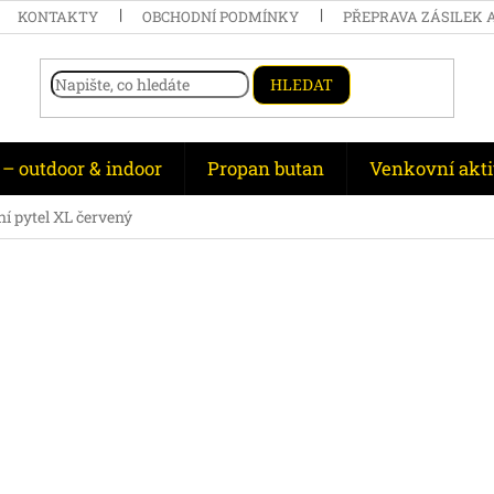
KONTAKTY
OBCHODNÍ PODMÍNKY
PŘEPRAVA ZÁSILEK 
HLEDAT
 – outdoor & indoor
Propan butan
Venkovní akti
í pytel XL červený