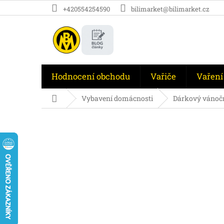
Přejít
+420554254590
bilimarket@bilimarket.cz
na
obsah
Hodnocení obchodu
Vařiče
Vaření
Domů
Vybavení domácnosti
Dárkový vánočn