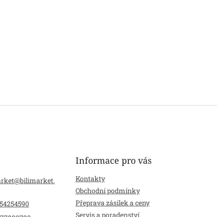
Informace pro vás
Kontakty
arket
@
bilimarket.
Obchodní podmínky
Přeprava zásilek a ceny
54254590
Servis a poradenství