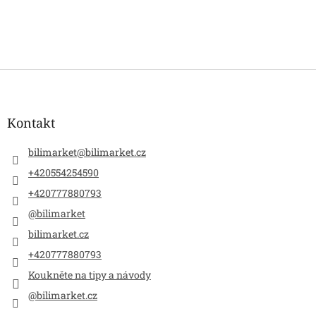
Z
á
p
a
Kontakt
t
í
bilimarket
@
bilimarket.cz
+420554254590
+420777880793
@bilimarket
bilimarket.cz
+420777880793
Koukněte na tipy a návody
@bilimarket.cz