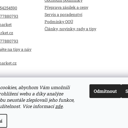
Obchodní podmínky
Přeprava zásilek a ceny
54254590
Servis a poradenství
77880793
Podmínky OOÚ
market
Články, novinky, rady a tipy
rket.cz
77880793
ěte na tipy a náv
market.cz
cookies, abychom Vám umožnili
Odmítnout
S
ohlížení webu a díky analýze
u neustále zlepšovali jeho funkce,
žitelnost.
Více informací
zde
.
zena.
Upravit nastavení cookies
í