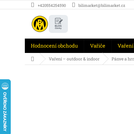
Přejít
+420554254590
bilimarket@bilimarket.cz
na
obsah
Hodnocení obchodu
Vařiče
Vaření
Domů
Vaření – outdoor & indoor
Pánve a hr