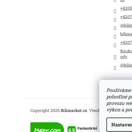
+4205
+4207
@bili
bilima
+4207
Koukn
ody
@bili
Používáme 
pohodlné pr
provozu web
výkon a pou
Copyright 2026
Bilimarket.cz
. Všechna práva vyhra
Nastaven