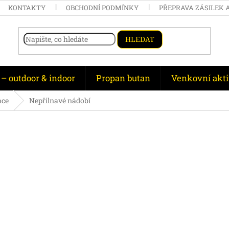
KONTAKTY
OBCHODNÍ PODMÍNKY
PŘEPRAVA ZÁSILEK 
HLEDAT
 – outdoor & indoor
Propan butan
Venkovní akti
nce
Nepřilnavé nádobí