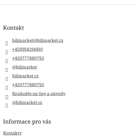
Z
á
p
a
Kontakt
t
í
bilimarket
@
bilimarket.cz
+420554254590
+420777880793
@bilimarket
bilimarket.cz
+420777880793
Koukněte na tipy a návody
@bilimarket.cz
Informace pro vás
Kontakty