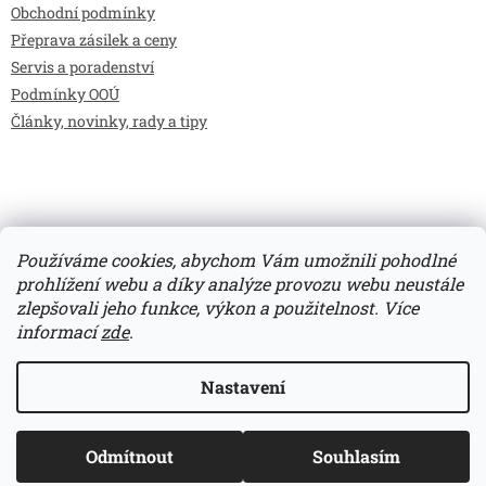
Obchodní podmínky
Přeprava zásilek a ceny
Servis a poradenství
Podmínky OOÚ
Články, novinky, rady a tipy
Používáme cookies, abychom Vám umožnili pohodlné
prohlížení webu a díky analýze provozu webu neustále
zlepšovali jeho funkce, výkon a použitelnost.
Více
Vytvořil Shoptet
informací
zde
.
Copyright 2026
Bilimarket.cz
. Všechna práva vyhrazena.
Nastavení
Upravit nastavení cookies
Odmítnout
Souhlasím