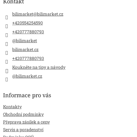
a
Kontakt
t
í
bilimarket
@
bilimarket.cz
+420554254590
+420777880793
@bilimarket
bilimarket.cz
+420777880793
Koukněte na tipy a návody
@bilimarket.cz
Informace pro vás
Kontakty
Obchodní podmínky
Přeprava zásilek a ceny
Servis a poradenství