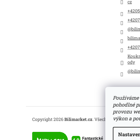
cz
+4205
+4207
@bili
bilima
+4207
Koukn
ody
@bili
Používáme 
pohodlné pr
provozu web
výkon a pou
Copyright 2026
Bilimarket.cz
. Všechna práva vyhra
Nastaven