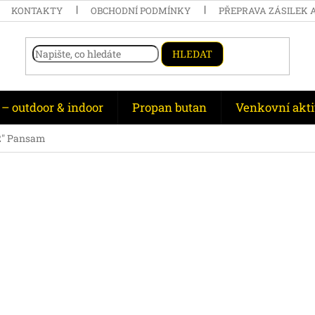
KONTAKTY
OBCHODNÍ PODMÍNKY
PŘEPRAVA ZÁSILEK 
HLEDAT
 – outdoor & indoor
Propan butan
Venkovní akti
/2" Pansam