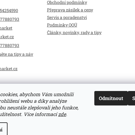
Obchodní podmínky
Přeprava zásilek a ceny
54254590
Servis a poradenství
77880793
Podmínky OOÚ
market
Články, novinky, rady a tipy
rket.cz
77880793
ěte na tipy a náv
market.cz
cookies, abychom Vám umožnili
Odmítnout
S
ohlížení webu a díky analýze
u neustále zlepšovali jeho funkce,
žitelnost.
Více informací
zde
.
zena.
Upravit nastavení cookies
í