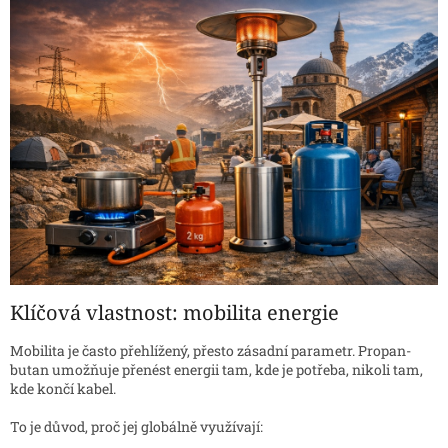
Klíčová vlastnost: mobilita energie
Mobilita je často přehlížený, přesto zásadní parametr. Propan-
butan umožňuje přenést energii tam, kde je potřeba, nikoli tam,
kde končí kabel.
To je důvod, proč jej globálně využívají: