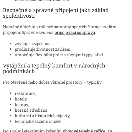
Bezpečné a správné připojení jako základ
spolehlivosti
Neméně důležitou roli než samotný spotřebič hraje kvalitní
připojení. Správně zvolená
připojovací souprava
:
zvyšuje bezpečnost,
prodlužuje životnost zařízení,
umožňuje flexibilní práci s různými typy lahví.
Vytápění a tepelný komfort v náročných
podmínkách
Pro otevřené nebo dobře větrané prostory – typicky:
restaurace,
hotely,
kempy,
horská střediska,
kulturní a historické objekty,
technické zázemí služeb,
jsou velmi efektivním řešením
plynové tepelné zářiče
. Ty