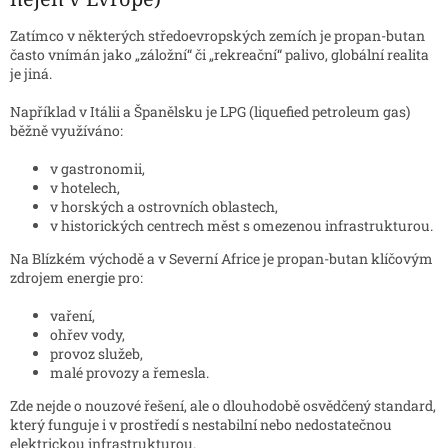
Zatímco v některých středoevropských zemích je propan-butan
často vnímán jako „záložní“ či „rekreační“ palivo, globální realita
je jiná.
Například v Itálii a Španělsku je LPG (liquefied petroleum gas)
běžně využíváno:
v gastronomii,
v hotelech,
v horských a ostrovních oblastech,
v historických centrech měst s omezenou infrastrukturou.
Na Blízkém východě a v Severní Africe je propan-butan klíčovým
zdrojem energie pro:
vaření,
ohřev vody,
provoz služeb,
malé provozy a řemesla.
Zde nejde o nouzové řešení, ale o dlouhodobě osvědčený standard,
který funguje i v prostředí s nestabilní nebo nedostatečnou
elektrickou infrastrukturou.