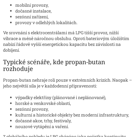
mobilní provozy,
dočasné instalace,
sezónní zařízení,
provozy v odlehlých lokalitách.
Ve srovnání s elektrocentrálami má LPG tišší provoz, nižší
vibrace a méně náročnou obsluhu. Oproti bateriovým úložištím
nabízí řádově vyšší energetickou kapacitu bez závislosti na
dobíjení.
Typické scénáře, kde propan-butan
rozhoduje
Propan-butan nehraje roli pouze v extrémních krizích. Naopak –
jeho největší síla je v každodenní připravenosti:
výpadky elektřiny (plánované i neplánované),
horské a venkovské oblasti,
sezónní provozy,
kulturní a historické objekty bez moderní infrastruktury,
dočasné akce, trhy, festivaly,
nouzové vytápění a vaření.
Z globálního pohledu je LPG chápáno jako pojistka kontinuity