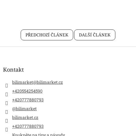
PŘEDCHOZÍ ČLÁNEK
DALŠÍ ČLÁNEK
Z
á
p
a
Kontakt
t
í
bilimarket
@
bilimarket.cz
+420554254590
+420777880793
@bilimarket
bilimarket.cz
+420777880793
Koukněte na tipy a návody