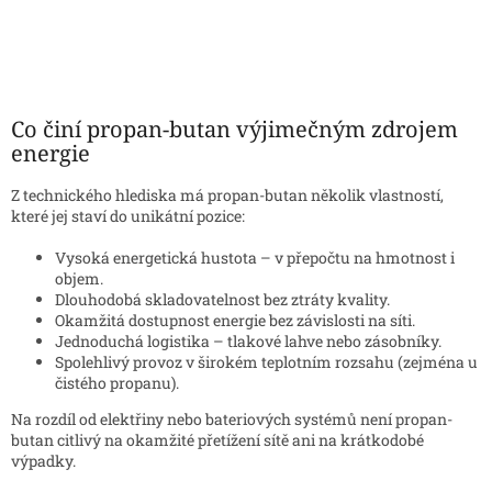
Co činí propan-butan výjimečným zdrojem
energie
Z technického hlediska má propan-butan několik vlastností,
které jej staví do unikátní pozice:
Vysoká energetická hustota – v přepočtu na hmotnost i
objem.
Dlouhodobá skladovatelnost bez ztráty kvality.
Okamžitá dostupnost energie bez závislosti na síti.
Jednoduchá logistika – tlakové lahve nebo zásobníky.
Spolehlivý provoz v širokém teplotním rozsahu (zejména u
čistého propanu).
Na rozdíl od elektřiny nebo bateriových systémů není propan-
butan citlivý na okamžité přetížení sítě ani na krátkodobé
výpadky.