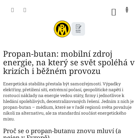
Přejít
na
NÁKU
obsah
KOŠÍK
Propan-butan: mobilní zdroj
energie, na který se svět spoléhá v
krizích i běžném provozu
Energetická stabilita přestala být samozřejmostí. Výpadky
elektřiny, přetížení sítí, extrémní počasí, geopolitické napětí i
rostoucí náklady na energie vedou státy, firmy i jednotlivce k
hledání spolehlivých, decentralizovaných řešení. Jedním z nich je
propan-butan – médium, které se v řadě regionů světa považuje
nikoli za alternativu, ale za standardní součást energetického
mixu.
Proč se o propan-butanu znovu mluví (a
nejen v Evropě)