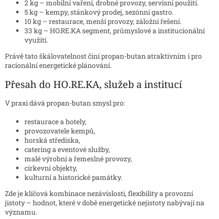
2 kg – mobilní vaření, drobné provozy, servisní použití.
5 kg – kempy, stánkový prodej, sezónní gastro.
10 kg – restaurace, menší provozy, záložní řešení.
33 kg – HO.RE.KA segment, průmyslové a institucionální
využití.
Právě tato škálovatelnost činí propan-butan atraktivním i pro
racionální energetické plánování.
Přesah do HO.RE.KA, služeb a institucí
V praxi dává propan-butan smysl pro:
restaurace a hotely,
provozovatele kempů,
horská střediska,
catering a eventové služby,
malé výrobní a řemeslné provozy,
církevní objekty,
kulturní a historické památky.
Zde je klíčová kombinace nezávislosti, flexibility a provozní
jistoty – hodnot, které v době energetické nejistoty nabývají na
významu.