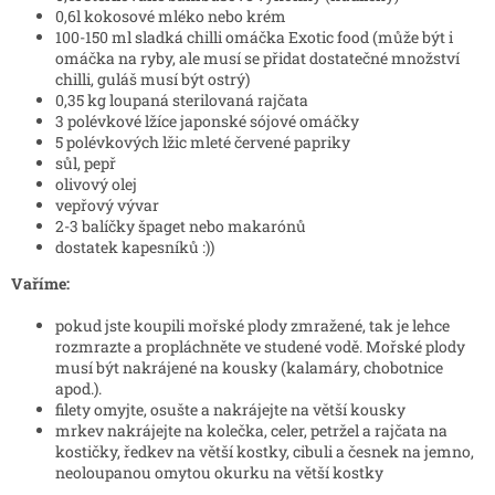
0,6l kokosové mléko nebo krém
100-150 ml sladká chilli omáčka Exotic food (může být i
omáčka na ryby, ale musí se přidat dostatečné množství
chilli, guláš musí být ostrý)
0,35 kg loupaná sterilovaná rajčata
3 polévkové lžíce japonské sójové omáčky
5 polévkových lžic mleté červené papriky
sůl, pepř
olivový olej
vepřový vývar
2-3 balíčky špaget nebo makarónů
dostatek kapesníků :))
Vaříme:
pokud jste koupili mořské plody zmražené, tak je lehce
rozmrazte a propláchněte ve studené vodě. Mořské plody
musí být nakrájené na kousky (kalamáry, chobotnice
apod.).
filety omyjte, osušte a nakrájejte na větší kousky
mrkev nakrájejte na kolečka, celer, petržel a rajčata na
kostičky, ředkev na větší kostky, cibuli a česnek na jemno,
neoloupanou omytou okurku na větší kostky