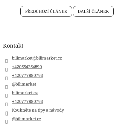
PŘEDCHOZÍ ČLÁNEK
DALŠÍ ČLÁNEK
Z
á
p
a
Kontakt
t
í
bilimarket
@
bilimarket.cz
+420554254590
+420777880793
@bilimarket
bilimarket.cz
+420777880793
Koukněte na tipy a návody
@bilimarket.cz