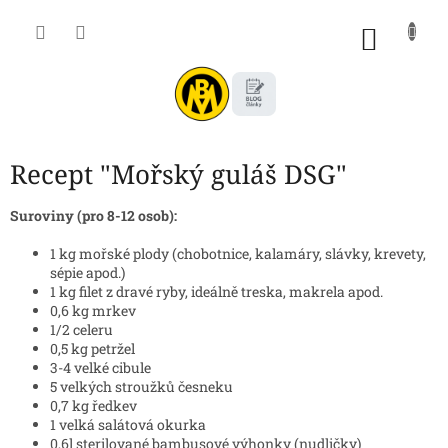
Přejít
na
NÁKU
obsah
KOŠÍK
Recept "Mořský guláš DSG"
Suroviny (pro 8-12 osob):
1 kg mořské plody (chobotnice, kalamáry, slávky, krevety,
sépie apod.)
1 kg filet z dravé ryby, ideálně treska, makrela apod.
0,6 kg mrkev
1/2 celeru
0,5 kg petržel
3-4 velké cibule
5 velkých stroužků česneku
0,7 kg ředkev
1 velká salátová okurka
0,6l sterilované bambusové výhonky (nudličky)