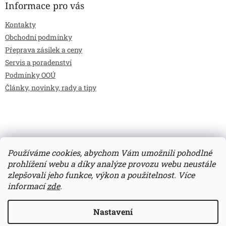
Informace pro vás
Kontakty
Obchodní podmínky
Přeprava zásilek a ceny
Servis a poradenství
Podmínky OOÚ
Články, novinky, rady a tipy
Používáme cookies, abychom Vám umožnili pohodlné
prohlížení webu a díky analýze provozu webu neustále
zlepšovali jeho funkce, výkon a použitelnost.
Více
Vytvořil Shoptet
informací
zde
.
Copyright 2026
Bilimarket.cz
. Všechna práva vyhrazena.
Nastavení
Upravit nastavení cookies