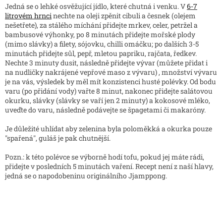
Jedná se o lehké osvěžující jídlo, které chutná i venku. V
6-7
litrovém hrnci
nechte na oleji zpěnit cibuli a česnek (olejem
nešetřete), za stálého míchání přidejte mrkev, celer, petržel a
bambusové výhonky, po 8 minutách přidejte mořské plody
(mimo slávky) a filety, sójovku, chilli omáčku; po dalších 3-5
minutách přidejte sůl, pepř, mletou papriku, rajčata, ředkev.
Nechte 3 minuty dusit, následně přidejte vývar (můžete přidat i
na nudličky nakrájené vepřové maso z vývaru) , množství vývaru
je na vás, výsledek by měl mít konzistenci husté polévky. Od bodu
varu (po přidání vody) vařte 8 minut, nakonec přidejte salátovou
okurku, slávky (slávky se vaří jen 2 minuty) a kokosové mléko,
uveďte do varu, následně podávejte se špagetami či makaróny.
Je důležité uhlídat aby zelenina byla poloměkká a okurka pouze
"spařená", guláš je pak chutnější.
Pozn.: k této polévce se výborně hodí tofu, pokud jej máte rádi,
přidejte v posledních 5 minutách vaření. Recept není z naší hlavy,
jedná se o napodobeninu originálního Jjamppong.