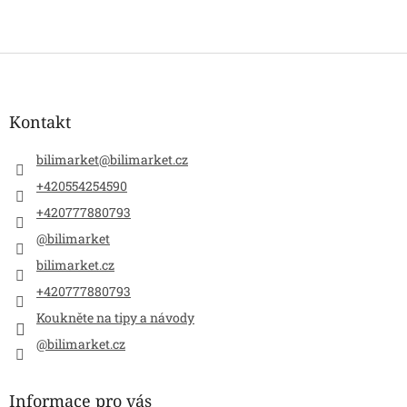
Z
á
p
a
Kontakt
t
í
bilimarket
@
bilimarket.cz
+420554254590
+420777880793
@bilimarket
bilimarket.cz
+420777880793
Koukněte na tipy a návody
@bilimarket.cz
Informace pro vás