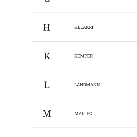
H
HELAKRI
K
KEMPER
L
LANDMANN
M
MALTEC