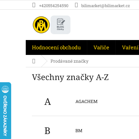
Přejít
+420554254590
bilimarket@bilimarket.cz
na
obsah
Hodnocení obchodu
Vařiče
Vaření
Domů
Prodávané značky
Všechny značky A-Z
A
AGACHEM
B
BM