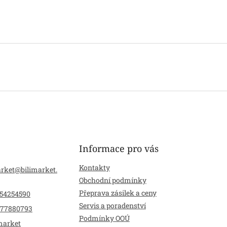
Informace pro vás
Kontakty
arket
@
bilimarket.
Obchodní podmínky
Přeprava zásilek a ceny
54254590
Servis a poradenství
77880793
Podmínky OOÚ
market