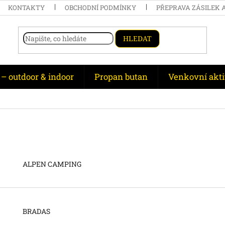
KONTAKTY
OBCHODNÍ PODMÍNKY
PŘEPRAVA ZÁSILEK 
HLEDAT
 – outdoor & indoor
Propan butan
Venkovní akti
ALPEN CAMPING
BRADAS