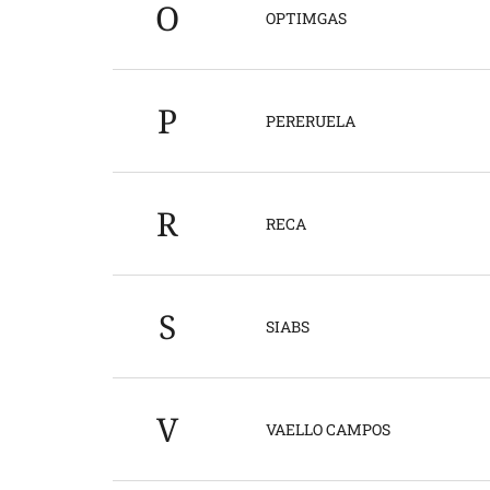
O
OPTIMGAS
P
PERERUELA
R
RECA
S
SIABS
V
VAELLO CAMPOS