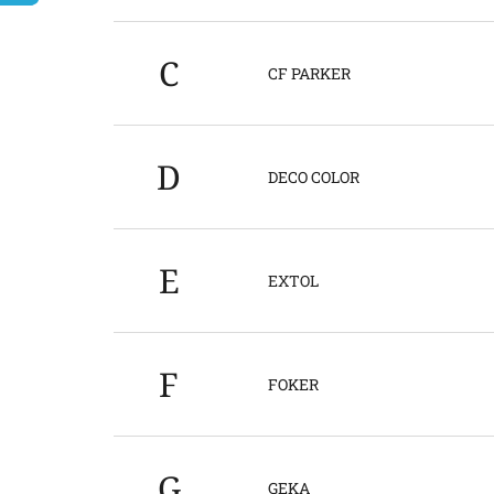
C
CF PARKER
D
DECO COLOR
E
EXTOL
F
FOKER
G
GEKA