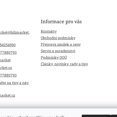
Informace pro vás
Kontakty
arket
@
bilimarket.
Obchodní podmínky
Přeprava zásilek a ceny
54254590
Servis a poradenství
77880793
Podmínky OOÚ
market
Články, novinky, rady a tipy
rket.cz
77880793
ěte na tipy a náv
market.cz