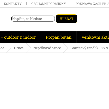
KONTAKTY
OBCHODNÍ PODMÍNKY
PŘEPRAVA ZÁSILEK 
HLEDAT
 – outdoor & indoor
Propan butan
Venkovní akti
nce
Hrnce
Nepřilnavé hrnce
Granitový rendlík 18 x 9 