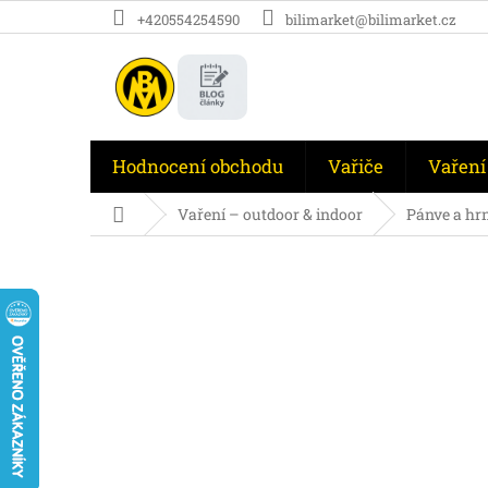
Přejít
+420554254590
bilimarket@bilimarket.cz
na
obsah
Hodnocení obchodu
Vařiče
Vaření
Domů
Vaření – outdoor & indoor
Pánve a hr