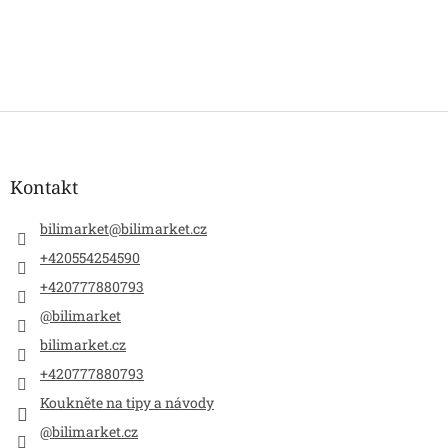
Z
á
p
a
Kontakt
t
í
bilimarket
@
bilimarket.cz
+420554254590
+420777880793
@bilimarket
bilimarket.cz
+420777880793
Koukněte na tipy a návody
@bilimarket.cz