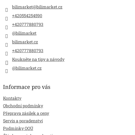
t
í
bilimarket
@
bilimarket.cz
+420554254590
+420777880793
@bilimarket
bilimarket.cz
+420777880793
Koukněte na tipy a návody
@bilimarket.cz
Informace pro vás
Kontakty
Obchodní podmínky
Přeprava zásilek a ceny
Servis a poradenství
Podmínky OOÚ