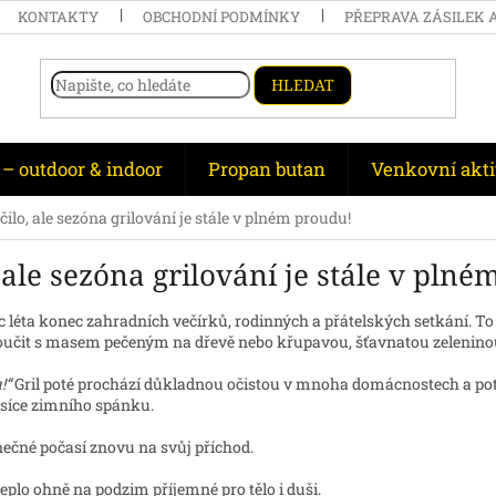
KONTAKTY
OBCHODNÍ PODMÍNKY
PŘEPRAVA ZÁSILEK 
HLEDAT
 – outdoor & indoor
Propan butan
Venkovní akti
ilo, ale sezóna grilování je stále v plném proudu!
 ale sezóna grilování je stále v pln
éta konec zahradních večírků, rodinných a přátelských setkání. To
učit s masem pečeným na dřevě nebo křupavou, šťavnatou zelenin
u!“
Gril poté prochází důkladnou očistou v mnoha domácnostech a pot
síce zimního spánku.
nečné počasí znovu na svůj příchod.
eplo ohně na podzim příjemné pro tělo i duši.