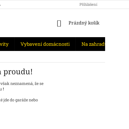
A CENY
SERVIS A PORADENSTVÍ
Přihlášení
PODMÍNKY OOÚ
ČLÁ
NÁKUPNÍ
Prázdný košík
KOŠÍK
vity
Vybavení domácnosti
Na zahradu
Akc
ém proudu!
 však neznamená, že se
ou
!
é jde do garáže nebo