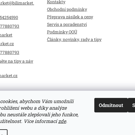
Kontakty
arket
@
bilimarket.
Obchodní podmínky
Přeprava zásilek a ceny
54254590
Servis a poradenství
77880793
Podmínky OOÚ
market
Články, novinky, rady a tipy
rket.cz
77880793
ěte na tipy a náv
market.cz
cookies, abychom Vám umožnili
Odmítnout
S
ohlížení webu a díky analýze
u neustále zlepšovali jeho funkce,
žitelnost.
Více informací
zde
.
zena.
Upravit nastavení cookies