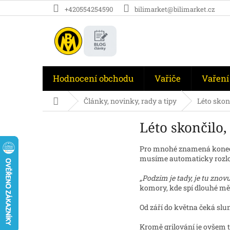
Přejít
+420554254590
bilimarket@bilimarket.cz
na
obsah
Hodnocení obchodu
Vařiče
Vaření
Domů
Články, novinky, rady a tipy
Léto skonč
Léto skončilo,
Pro mnohé znamená konec l
musíme automaticky rozlo
„Podzim je tady, je tu znov
komory, kde spí dlouhé mě
Od září do května čeká slu
Kromě grilování je ovšem t