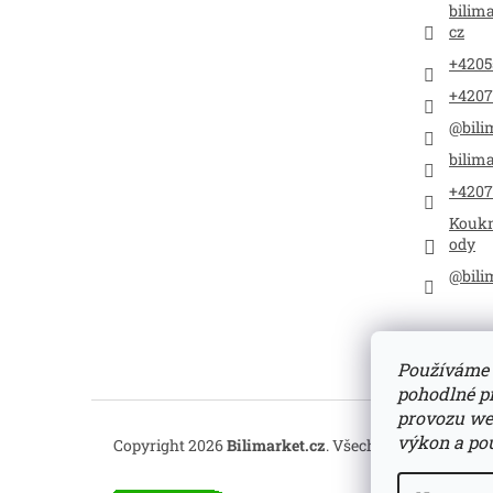
bilim
cz
+4205
+4207
@bili
bilima
+4207
Koukn
ody
@bili
Používáme 
pohodlné pr
provozu web
výkon a pou
Copyright 2026
Bilimarket.cz
. Všechna práva vyhra