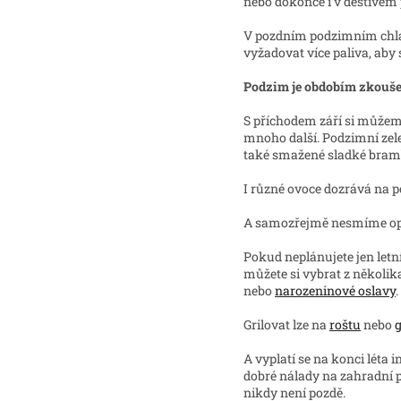
nebo dokonce i v deštivém 
V pozdním podzimním chladu
vyžadovat více paliva, aby 
Podzim je obdobím zkouše
S příchodem září si můžeme 
mnoho další. Podzimní zel
také smažené sladké bramb
I různé ovoce dozrává na 
A samozřejmě nesmíme opom
Pokud neplánujete jen letní
můžete si vybrat z několika
nebo
narozeninové oslavy
.
Grilovat lze na
roštu
nebo
g
A vyplatí se na konci lét
dobré nálady na zahradní p
nikdy není pozdě.