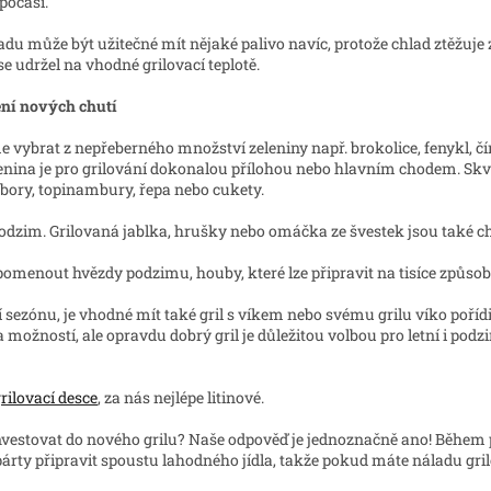
počasí.
 může být užitečné mít nějaké palivo navíc, protože chlad ztěžuje 
se udržel na vhodné grilovací teplotě.
ní nových chutí
vybrat z nepřeberného množství zeleniny např. brokolice, fenykl, čínsk
enina je pro grilování dokonalou přílohou nebo hlavním chodem. Sk
ory, topinambury, řepa nebo cukety.
podzim. Grilovaná jablka, hrušky nebo omáčka ze švestek jsou také c
enout hvězdy podzimu, houby, které lze připravit na tisíce způsob
 sezónu, je vhodné mít také gril s víkem nebo svému grilu víko pořídi
 možností, ale opravdu dobrý gril je důležitou volbou pro letní i pod
rilovací desce
, za nás nejlépe litinové.
a investovat do nového grilu? Naše odpověď je jednoznačně ano! Bě
árty připravit spoustu lahodného jídla, takže pokud máte náladu gr