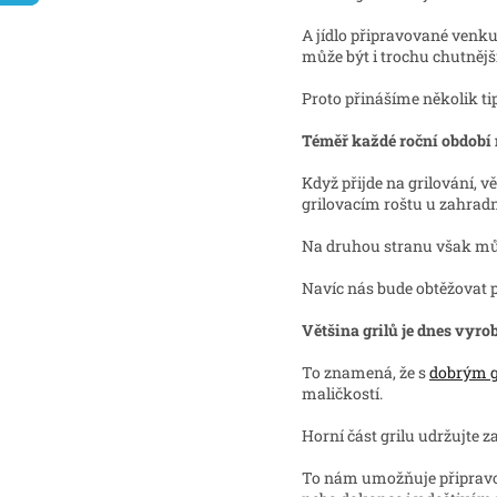
A jídlo připravované venku
může být i trochu chutnější
Proto přinášíme několik tip
Téměř každé roční období
Když přijde na grilování, vě
grilovacím roštu u zahrad
Na druhou stranu však může
Navíc nás bude obtěžovat 
Většina grilů je dnes vyro
To znamená, že s
dobrým g
maličkostí.
Horní část grilu udržujte z
To nám umožňuje připravova