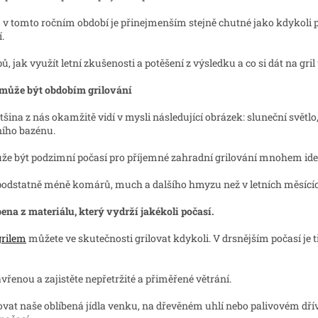
 v tomto ročním období je přinejmenším stejně chutné jako kdykoli 
.
ů, jak využít letní zkušenosti a potěšení z výsledku a co si dát na gr
 může být obdobím grilování
tšina z nás okamžitě vidí v mysli následující obrázek: sluneční světlo,
ního bazénu.
 být podzimní počasí pro příjemné zahradní grilování mnohem ideáln
podstatně méně komárů, much a dalšího hmyzu než v letních měsící
bena z materiálu, který vydrží jakékoli počasí.
rilem
můžete ve skutečnosti grilovat kdykoli. V drsnějším počasí je t
avřenou a zajistěte nepřetržité a přiměřené větrání.
t naše oblíbená jídla venku, na dřevěném uhlí nebo palivovém dříví,