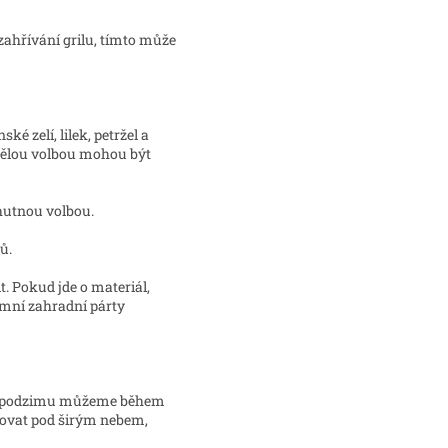
zahřívání grilu, tímto může
é zelí, lilek, petržel a
vělou volbou mohou být
hutnou volbou.
ů.
t. Pokud jde o materiál,
zimní zahradní párty
hem podzimu můžeme během
ilovat pod širým nebem,