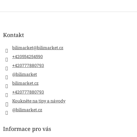
Z
á
p
a
Kontakt
t
í
bilimarket
@
bilimarket.cz
+420554254590
+420777880793
@bilimarket
bilimarket.cz
+420777880793
Koukněte na tipy a návody
@bilimarket.cz
Informace pro vás