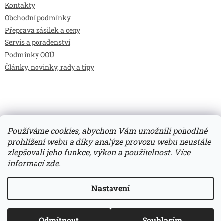
Kontakty
Obchodní podmínky
Přeprava zásilek a ceny
Servis a poradenství
Podmínky OOÚ
Články, novinky, rady a tipy
Používáme cookies, abychom Vám umožnili pohodlné
prohlížení webu a díky analýze provozu webu neustále
zlepšovali jeho funkce, výkon a použitelnost.
Více
Vytvořil Shoptet
informací
zde
.
Copyright 2026
Bilimarket.cz
. Všechna práva vyhrazena.
Nastavení
Upravit nastavení cookies
Odmítnout
Souhlasím