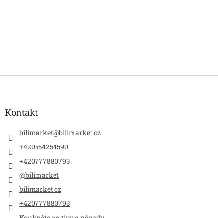
Z
á
p
a
Kontakt
t
í
bilimarket
@
bilimarket.cz
+420554254590
+420777880793
@bilimarket
bilimarket.cz
+420777880793
Koukněte na tipy a návody